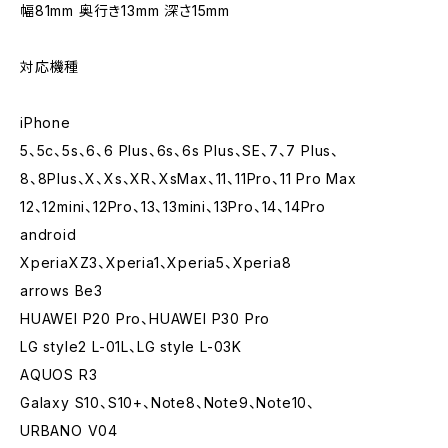
幅81mm 奥行き13mm 深さ15mm
対応機種
iPhone
5、5c、5s、6、6 Plus、6s、6s Plus、SE、7、7 Plus、
8、8Plus、X、Xs、XR、XsMax、11、11Pro、11 Pro Max
12、12mini、12Pro、13、13mini、13Pro、14、14Pro
android
XperiaXZ3、Xperia1、Xperia5、Xperia8
arrows Be3
HUAWEI P20 Pro、HUAWEI P30 Pro
LG style2 L-01L、LG style L-03K
AQUOS R3
Galaxy S10、S10+、Note8、Note9、Note10、
URBANO V04