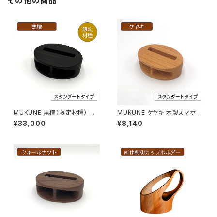
その他の商品
MUKUNE 黒檀（限定材種） 木
MUKUNE ケヤキ 木製スマホス
製スマホスピーカー
ピーカー
¥33,000
¥8,140